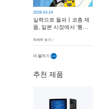
2026-03-24
실력으로 돌파丨코총 제
품, 일본 시장에서 '통증
점 극복'의 핵심 힘으로
자세히 보기
자리 잡다
더 펼치기
추천 제품