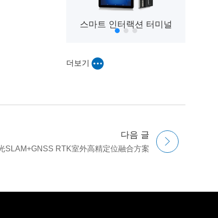
 로봇 컨트롤러
스마트 인터랙션 터미널
더보기
다음 글
光SLAM+GNSS RTK室外高精定位融合方案