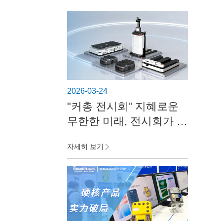
2026-03-24
"커총 전시회" 지혜로운
무한한 미래, 전시회가 미
래를 열다 — 커총 가을
자세히 보기
해외 전시회 미리 보기