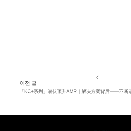
이전 글
「KC+系列」潜伏顶升AMR ∣ 解决方案背后——不