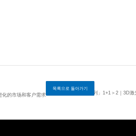
안전한 이동
목록으로 돌아가기
「KC+系列」1+1＞2｜3D激
断进化的市场和客户需求