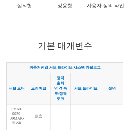
실외형
상용형
사용자 정의 타입
기본 매개변수
커충저전압
서보
드라이브
시스템
카탈로그
정격
출력
서보
모터
브레이크
/정격 속
서보
드라이브
설명
도/정격
토크
SM60-
0020-
없음
30MAK-
5BSR