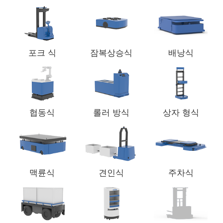
포크 식
잠복상승식
배낭식
협동식
롤러 방식
상자 형식
맥륜식
견인식
주차식