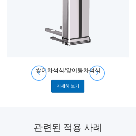
쌓이차석식/앞이동차석식
자세히 보기
관련된 적용 사례