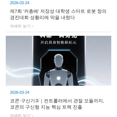
2026-03-24
제7회 '커총배' 저장성 대학생 스마트 로봇 창의
경진대회 성황리에 막을 내렸다
자세히 보기
2026-03-24
코콘·구신기②｜컨트롤러에서 관절 모듈까지,
코콘의 구신형 지능 핵심 트랙 진출
자세히 보기